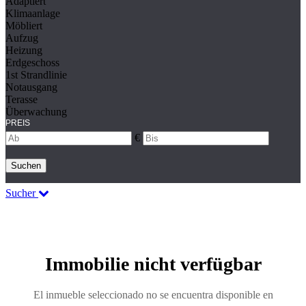
Adaptiert
Klimaanlage
Möbliert
Aufzug
Heizung
Erdgeschoss
1st Strandlinie
Notausgang
Terasse
Überwachung
PREIS
€
Suchen
Sucher
Immobilie nicht verfügbar
El inmueble seleccionado no se encuentra disponible en