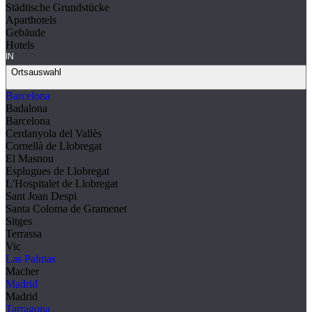
Städtische Grundstücke
Aparthotels
Gebäude
Hotels
IN
Ortsauswahl
Barcelona
Badalona
Barcelona
Cerdanyola del Vallès
Cornellà de Llobregat
El Masnou
Esplugues de Llobregat
L'Hospitalet de Llobregat
Sant Joan Despi
Santa Coloma de Gramenet
Sitges
Terrassa
Vic
Las Palmas
Macher
Madrid
Madrid
Tarragona