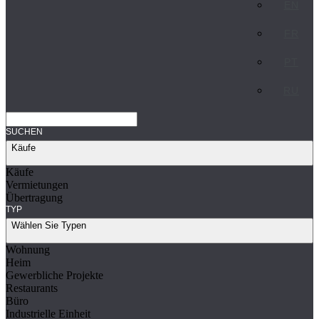
EN
FR
PT
RU
SUCHEN
Käufe
Käufe
Vermietungen
Übertragung
TYP
Wählen Sie Typen
Wohnung
Heim
Gewerbliche Projekte
Restaurants
Büro
Industrielle Einheit